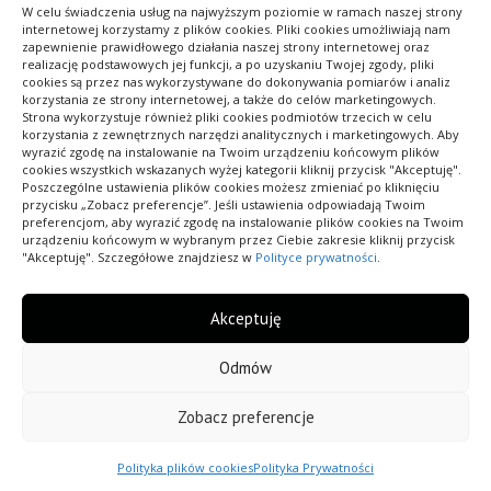
W celu świadczenia usług na najwyższym poziomie w ramach naszej strony
internetowej korzystamy z plików cookies. Pliki cookies umożliwiają nam
1
2
zapewnienie prawidłowego działania naszej strony internetowej oraz
Stronicowanie
realizację podstawowych jej funkcji, a po uzyskaniu Twojej zgody, pliki
cookies są przez nas wykorzystywane do dokonywania pomiarów i analiz
wpisów
korzystania ze strony internetowej, a także do celów marketingowych.
Strona wykorzystuje również pliki cookies podmiotów trzecich w celu
korzystania z zewnętrznych narzędzi analitycznych i marketingowych. Aby
wyrazić zgodę na instalowanie na Twoim urządzeniu końcowym plików
cookies wszystkich wskazanych wyżej kategorii kliknij przycisk "Akceptuję".
Poszczególne ustawienia plików cookies możesz zmieniać po kliknięciu
Pokaż ofertę swojej firmy wszystkim internautom,
przycisku „Zobacz preferencje”. Jeśli ustawienia odpowiadają Twoim
preferencjom, aby wyrazić zgodę na instalowanie plików cookies na Twoim
znajdź odbiorców na swoje towary i usługi. Dodaj
urządzeniu końcowym w wybranym przez Ciebie zakresie kliknij przycisk
już teraz swój wpis do bazy.
"Akceptuję". Szczegółowe znajdziesz w
Polityce prywatności
.
Akceptuję
Odmów
Wszelkie prawa zastrzeżone.
Zobacz preferencje
Polityka Prywatności
Polityka plików cookies (EU)
Polityka plików cookies
Polityka Prywatności