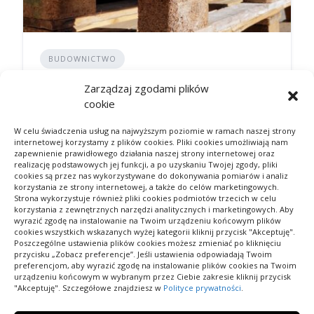
BUDOWNICTWO
"KENU" Skup Palet Używanych
Zarządzaj zgodami plików
EURO, JEDYNEK, PRZEMYSŁOWYCH
cookie
DODANE 02/02/2024
W celu świadczenia usług na najwyższym poziomie w ramach naszej strony
internetowej korzystamy z plików cookies. Pliki cookies umożliwiają nam
zapewnienie prawidłowego działania naszej strony internetowej oraz
realizację podstawowych jej funkcji, a po uzyskaniu Twojej zgody, pliki
cookies są przez nas wykorzystywane do dokonywania pomiarów i analiz
korzystania ze strony internetowej, a także do celów marketingowych.
Strona wykorzystuje również pliki cookies podmiotów trzecich w celu
korzystania z zewnętrznych narzędzi analitycznych i marketingowych. Aby
wyrazić zgodę na instalowanie na Twoim urządzeniu końcowym plików
cookies wszystkich wskazanych wyżej kategorii kliknij przycisk "Akceptuję".
Poszczególne ustawienia plików cookies możesz zmieniać po kliknięciu
Pokaż ofertę swojej firmy wszystkim internautom,
przycisku „Zobacz preferencje”. Jeśli ustawienia odpowiadają Twoim
preferencjom, aby wyrazić zgodę na instalowanie plików cookies na Twoim
znajdź odbiorców na swoje towary i usługi. Dodaj
urządzeniu końcowym w wybranym przez Ciebie zakresie kliknij przycisk
już teraz swój wpis do bazy.
"Akceptuję". Szczegółowe znajdziesz w
Polityce prywatności
.