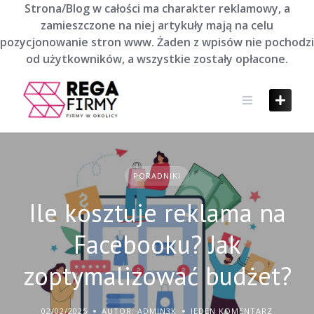
Skip
Strona/Blog w całości ma charakter reklamowy, a
to
zamieszczone na niej artykuły mają na celu
content
pozycjonowanie stron www. Żaden z wpisów nie pochodzi
od użytkowników, a wszystkie zostały opłacone.
PORADNIKI
Ile kosztuje reklama na
Facebooku? Jak
zoptymalizować budżet?
02/02/2025
AUTOR: ADMIN3K
JEDEN KOMENTARZ