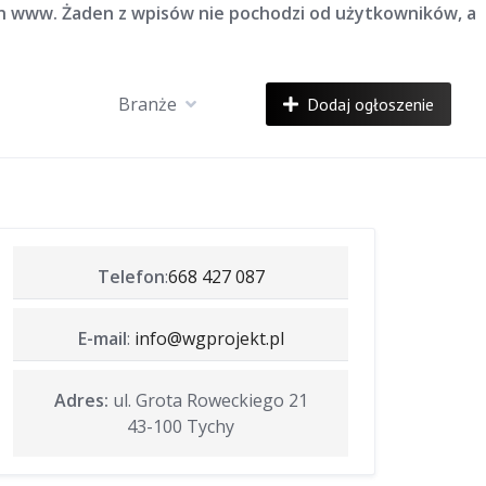
on www. Żaden z wpisów nie pochodzi od użytkowników, a
Branże
Dodaj ogłoszenie
Telefon
:
668 427 087
E-mail
:
info@wgprojekt.pl
Adres:
ul. Grota Roweckiego 21
43-100 Tychy