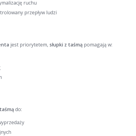
ymalizację ruchu
trolowany przepływ ludzi
enta
jest priorytetem,
słupki z taśmą
pomagają w:
g
m
 taśmą
do:
wyprzedaży
jnych