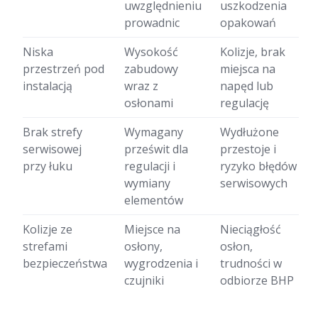
uwzględnieniu
uszkodzenia
prowadnic
opakowań
Niska
Wysokość
Kolizje, brak
przestrzeń pod
zabudowy
miejsca na
instalacją
wraz z
napęd lub
osłonami
regulację
Brak strefy
Wymagany
Wydłużone
serwisowej
prześwit dla
przestoje i
przy łuku
regulacji i
ryzyko błędów
wymiany
serwisowych
elementów
Kolizje ze
Miejsce na
Nieciągłość
strefami
osłony,
osłon,
bezpieczeństwa
wygrodzenia i
trudności w
czujniki
odbiorze BHP