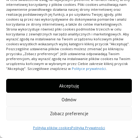
internetowej korzystamy z plików cookies. Pliki cookies umożliwiają nam
FlexLink – przenośniki łukowe, karta i opis
zapewnienie prawidłowego działania naszej strony internetowej oraz
rozwiązań systemowych.
realizację podstawowych jej funkcji, a po uzyskaniu Twojej zgody, pliki
cookies są przez nas wykorzystywane do dokonywania pomiarów i analiz
Elkomtrade – przenośniki łukowe, przegląd
korzystania ze strony internetowej, a także do celów marketingowych.
Strona wykorzystuje również pliki cookies podmiotów trzecich w celu
zastosowań i wariantów.
korzystania z zewnętrznych narzędzi analitycznych i marketingowych. Aby
wyrazić zgodę na instalowanie na Twoim urządzeniu końcowym plików
Do czego służy przenośnik łukowy?, publikacja
cookies wszystkich wskazanych wyżej kategorii kliknij przycisk "Akceptuję".
branżowa.
Poszczególne ustawienia plików cookies możesz zmieniać po kliknięciu
przycisku „Zobacz preferencje”. Jeśli ustawienia odpowiadają Twoim
Dobór przenośnika łukowego w ograniczonej
preferencjom, aby wyrazić zgodę na instalowanie plików cookies na Twoim
urządzeniu końcowym w wybranym przez Ciebie zakresie kliknij przycisk
przestrzeni opiera się na geometrii łuku,
"Akceptuję". Szczegółowe znajdziesz w
Polityce prywatności
.
stabilności ładunku w ruchu oraz na warunkach
montażu i serwisu. Minimalny promień wynika z
Akceptuję
kombinacji szerokości, typu nośnika i konfiguracji
Odmów
całego ciągu, a nie z pojedynczego parametru
katalogowego. Testy przeduruchomieniowe z
Zobacz preferencje
obciążeniem granicznym najczęściej ujawniają
Polityka plików cookies
Polityka Prywatności
błędy prowadzenia i niedoszacowanie tarcia.