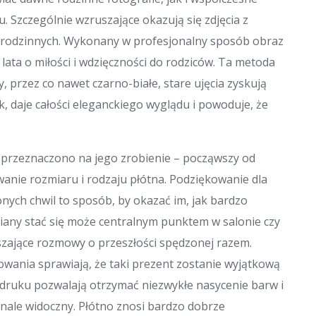
cu. Szczególnie wzruszające okazują się zdjęcia z
ci rodzinnych. Wykonany w profesjonalny sposób obraz
lata o miłości i wdzięczności do rodziców. Ta metoda
, przez co nawet czarno-białe, stare ujęcia zyskują
k, daje całości eleganckiego wyglądu i powoduje, że
i przeznaczono na jego zrobienie – począwszy od
anie rozmiaru i rodzaju płótna. Podziękowanie dla
nych chwil to sposób, by okazać im, jak bardzo
ciany stać się może centralnym punktem w salonie czy
uszające rozmowy o przeszłości spędzonej razem.
wania sprawiają, że taki prezent zostanie wyjątkową
 druku pozwalają otrzymać niezwykłe nasycenie barw i
onale widoczny. Płótno znosi bardzo dobrze