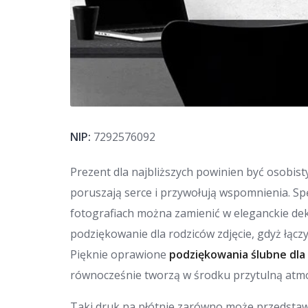
NIP:
7292576092
Prezent dla najbliższych powinien być osobisty
poruszają serce i przywołują wspomnienia. 
fotografiach można zamienić w eleganckie dek
podziękowanie dla rodziców zdjęcie, gdyż łącz
Pięknie oprawione
podziękowania ślubne dla
równocześnie tworzą w środku przytulną atmo
Taki druk na płótnie zarówno może przedstawi