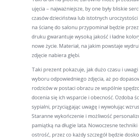
ujęcia – najważniejsze, by one były bliskie ser
czasów dzieciństwa lub istotnych uroczystoś
na ścianę do salonu przypominał będzie przez 
druku gwarantuje wysoką jakość i ładne kolory
nowe życie. Materiał, na jakim powstaje wydru
zdjęcie nabiera głębi.
Taki prezent pokazuje, jak dużo czasu i uwag
wyboru odpowiedniego zdjęcia, aż po dopasow
rodziców w postaci obrazu ze wspólnie spędzo
docenia się ich wsparcie i obecność. Ozdoba ś
sypialni, przyciągając uwagę i wywołując wzr
Staranne wykończenie i możliwość personalizo
pamiątką na długie lata. Nowoczesne techniki
ostrość, przez co każdy szczegół będzie dosk