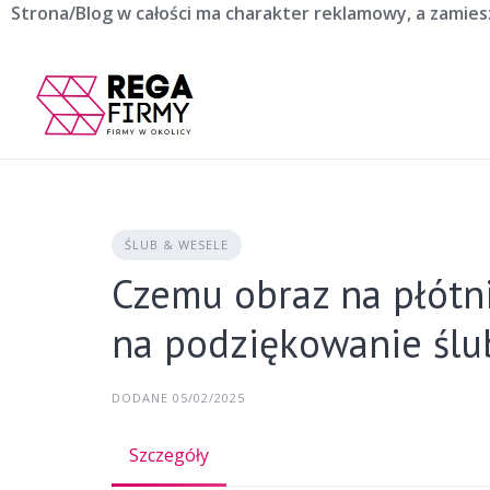
Skip
Strona/Blog w całości ma charakter reklamowy, a zamie
to
content
ŚLUB & WESELE
Czemu obraz na płótn
na podziękowanie ślu
DODANE 05/02/2025
Szczegóły