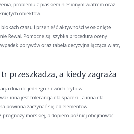
zenia, problemu z piaskiem niesionym wiatrem oraz
niętych obiektów.
 blokach czasu i przenieść aktywności w osłonięte
inie Rewal. Pomocne są: szybka procedura oceny
ypadek porywów oraz tabela decyzyjna łącząca wiatr,
r przeszkadza, a kiedy zagraża
kacja dnia do jednego z dwóch trybów:
ż inna jest tolerancja dla spaceru, a inna dla
cena powinna zaczynać się od elementów
z prognozy morskiej, a dopiero później obejmować