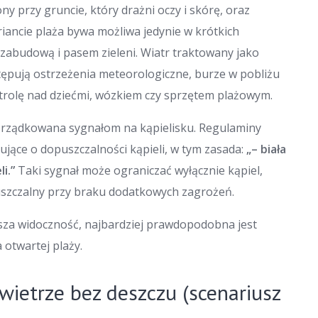
y przy gruncie, który drażni oczy i skórę, oraz
ancie plaża bywa możliwa jedynie w krótkich
 zabudową i pasem zieleni. Wiatr traktowany jako
tępują ostrzeżenia meteorologiczne, burze w pobliżu
ntrolę nad dziećmi, wózkiem czy sprzętem plażowym.
orządkowana sygnałom na kąpielisku. Regulaminy
mujące o dopuszczalności kąpieli, w tym zasada:
„– biała
i.”
Taki sygnał może ograniczać wyłącznie kąpiel,
uszczalny przy braku dodatkowych zagrożeń.
arsza widoczność, najbardziej prawdopodobna jest
 otwartej plaży.
wietrze bez deszczu (scenariusz