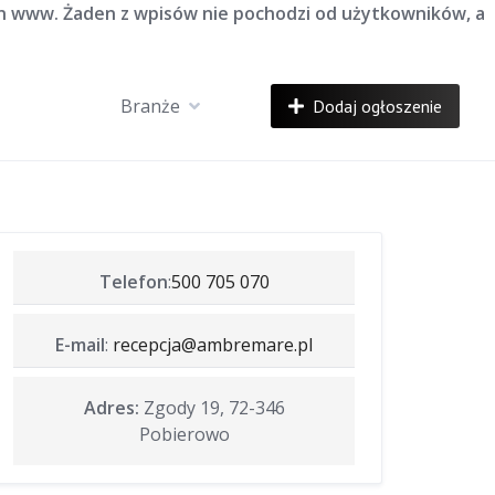
on www. Żaden z wpisów nie pochodzi od użytkowników, a
Branże
Dodaj ogłoszenie
Telefon
:
500 705 070
E-mail
:
recepcja@ambremare.pl
Adres:
Zgody 19, 72-346
Pobierowo