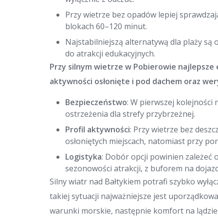
Przy wietrze bez opadów lepiej sprawdzają
blokach 60–120 minut.
Najstabilniejszą alternatywą dla plaży są
do atrakcji edukacyjnych.
Przy silnym wietrze w Pobierowie najlepsze 
aktywności osłonięte i pod dachem oraz wery
Bezpieczeństwo
: W pierwszej kolejności 
ostrzeżenia dla strefy przybrzeżnej.
Profil aktywności
: Przy wietrze bez desz
osłoniętych miejscach, natomiast przy po
Logistyka
: Dobór opcji powinien zależeć 
sezonowości atrakcji, z buforem na dojazd
Silny wiatr nad Bałtykiem potrafi szybko wył
takiej sytuacji najważniejsze jest uporządkowa
warunki morskie, następnie komfort na lądzie,