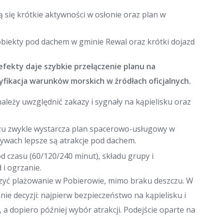
 się krótkie aktywności w osłonie oraz plan w
 obiekty pod dachem w gminie Rewal oraz krótki dojazd
efekty daje szybkie przełączenie planu na
fikacja warunków morskich w źródłach oficjalnych.
należy uwzględnić zakazy i sygnały na kąpielisku oraz
czu zwykle wystarcza plan spacerowo-usługowy w
rywach lepsze są atrakcje pod dachem.
od czasu (60/120/240 minut), składu grupy i
 i ogrzanie.
ączyć plażowanie w Pobierowie, mimo braku deszczu. W
nie decyzji: najpierw bezpieczeństwo na kąpielisku i
 a dopiero później wybór atrakcji. Podejście oparte na