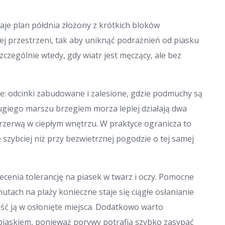
aje plan półdnia złożony z krótkich bloków
ej przestrzeni, tak aby uniknąć podrażnień od piasku
zczególnie wtedy, gdy wiatr jest męczący, ale bez
e: odcinki zabudowane i zalesione, gdzie podmuchy są
ługiego marszu brzegiem morza lepiej działają dwa
przerwą w ciepłym wnętrzu. W praktyce ogranicza to
ę szybciej niż przy bezwietrznej pogodzie o tej samej
rzecenia tolerancję na piasek w twarz i oczy. Pomocne
inutach na plaży konieczne staje się ciągłe osłanianie
ieść ją w osłonięte miejsca. Dodatkowo warto
piaskiem, ponieważ porywy potrafią szybko zasypać