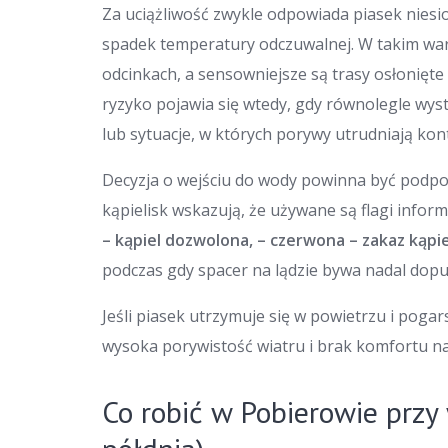
Za uciążliwość zwykle odpowiada piasek niesion
spadek temperatury odczuwalnej. W takim wari
odcinkach, a sensowniejsze są trasy osłonięte
ryzyko pojawia się wtedy, gdy równolegle wys
lub sytuacje, w których porywy utrudniają ko
Decyzja o wejściu do wody powinna być podp
kąpielisk wskazują, że używane są flagi infor
– kąpiel dozwolona, – czerwona – zakaz kąpiel
podczas gdy spacer na lądzie bywa nadal dop
Jeśli piasek utrzymuje się w powietrzu i pog
wysoka porywistość wiatru i brak komfortu na
Co robić w Pobierowie przy 