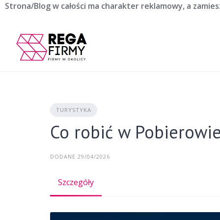
Skip
Strona/Blog w całości ma charakter reklamowy, a zamie
to
content
TURYSTYKA
Co robić w Pobierowi
DODANE 29/04/2026
Szczegóły