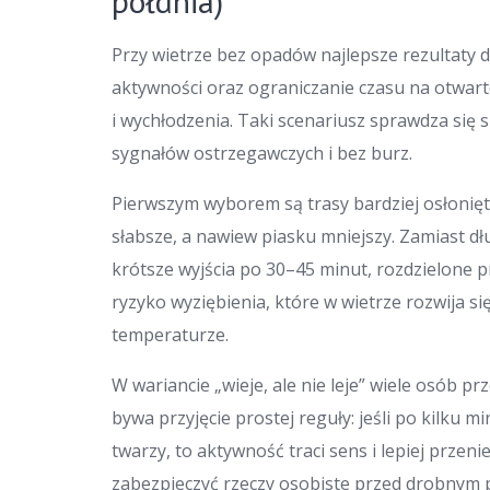
półdnia)
Przy wietrze bez opadów najlepsze rezultaty d
aktywności oraz ograniczanie czasu na otwart
i wychłodzenia. Taki scenariusz sprawdza się s
sygnałów ostrzegawczych i bez burz.
Pierwszym wyborem są trasy bardziej osłonięt
słabsze, a nawiew piasku mniejszy. Zamiast d
krótsze wyjścia po 30–45 minut, rozdzielone 
ryzyko wyziębienia, które w wietrze rozwija si
temperaturze.
W wariancie „wieje, ale nie leje” wiele osób p
bywa przyjęcie prostej reguły: jeśli po kilku m
twarzy, to aktywność traci sens i lepiej przen
zabezpieczyć rzeczy osobiste przed drobnym 