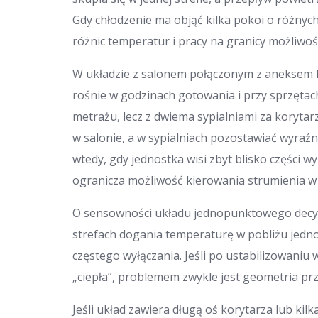
Gdy chłodzenie ma objąć kilka pokoi o różnych
różnic temperatur i pracy na granicy możliwośc
W układzie z salonem połączonym z aneksem ku
rośnie w godzinach gotowania i przy sprzęta
metrażu, lecz z dwiema sypialniami za koryt
w salonie, a w sypialniach pozostawiać wyraźn
wtedy, gdy jednostka wisi zbyt blisko części 
ogranicza możliwość kierowania strumienia w
O sensowności układu jednopunktowego decyd
strefach dogania temperaturę w pobliżu jedno
częstego wyłączania. Jeśli po ustabilizowaniu 
„ciepła”, problemem zwykle jest geometria pr
Jeśli układ zawiera długą oś korytarza lub ki