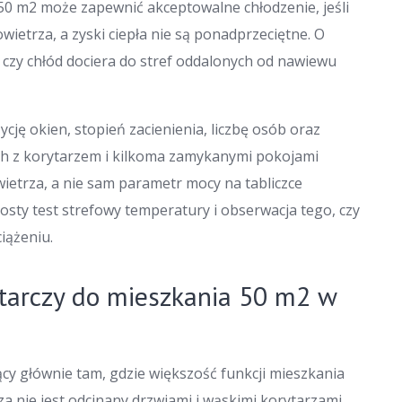
50 m2 może zapewnić akceptowalne chłodzenie, jeśli
ietrza, a zyski ciepła nie są ponadprzeciętne. O
 czy chłód dociera do stref oddalonych od nawiewu
ję okien, stopień zacienienia, liczbę osób oraz
iach z korytarzem i kilkoma zamykanymi pokojami
ietrza, a nie sam parametr mocy na tabliczce
osty test strefowy temperatury i obserwacja tego, czy
iążeniu.
starczy do mieszkania 50 m2 w
cy głównie tam, gdzie większość funkcji mieszkania
rza nie jest odcinany drzwiami i wąskimi korytarzami.