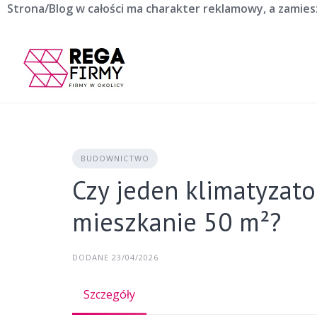
Skip
Strona/Blog w całości ma charakter reklamowy, a zamie
to
content
BUDOWNICTWO
Czy jeden klimatyzato
mieszkanie 50 m²?
DODANE 23/04/2026
Szczegóły