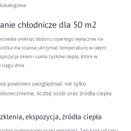
 katalogowa.
anie chłodnicze dla 50 m2
ozwala uniknąć doboru opartego wyłącznie na
jednostka ma szansę utrzymać temperaturę w całym
spozycja okien i suma zysków ciepła, które w
 ciągu dnia.
ia powinien uwzględniać nie tylko
łonecznienie, liczbę osób oraz źródła ciepła.
klenia, ekspozycja, źródła ciepła
ierzchni pomnożonej przez wysokość. Ten krok od razu