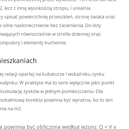
 lecz z inną wysokością stropu, i urealnia
ży spisać powierzchnię przeszkleń, stronę świata oraz
silne nasłonecznienie bez zacienienia. Do listy
ywających równocześnie w strefie dziennej oraz
 komputery i elementy kuchenne.
mieszkaniach
 relacji opartej na kubaturze i wskaźniku zysku
udynku. W praktyce ma to sens wyłącznie jako punkt
i kumulację zysków w jednym pomieszczeniu. Dla
południową korekta powinna być wyraźna, bo to ten
nia na m2.
a powinna być obliczona według wzoru: Q = V x