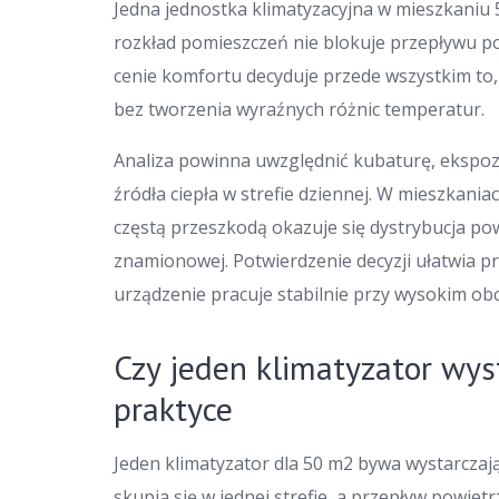
Jedna jednostka klimatyzacyjna w mieszkaniu 
rozkład pomieszczeń nie blokuje przepływu pow
cenie komfortu decyduje przede wszystkim to,
bez tworzenia wyraźnych różnic temperatur.
Analiza powinna uwzględnić kubaturę, ekspozyc
źródła ciepła w strefie dziennej. W mieszkan
częstą przeszkodą okazuje się dystrybucja pow
znamionowej. Potwierdzenie decyzji ułatwia pr
urządzenie pracuje stabilnie przy wysokim obc
Czy jeden klimatyzator wy
praktyce
Jeden klimatyzator dla 50 m2 bywa wystarczają
skupia się w jednej strefie, a przepływ powiet