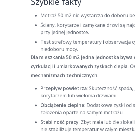
Szybkie fakty
Metraż 50 m2 nie wystarcza do doboru bez 
Ściany, korytarze i zamykane drzwi są n
przy jednej jednostce.
Test strefowy temperatury i obserwacja c
niedoboru mocy.
Dla mieszkania 50 m2 jedna jednostka bywa 
cyrkulacji i umiarkowanych zyskach ciepła. 
mechanizmach technicznych.
Przepływ powietrza
: Skuteczność spada,
korytarzem lub wieloma drzwiami.
Obciążenie cieplne
: Dodatkowe zyski od 
założenia oparte na samym metrażu.
Stabilność pracy
: Zbyt mała lub źle zlok
nie stabilizuje temperatur w całym mieszk