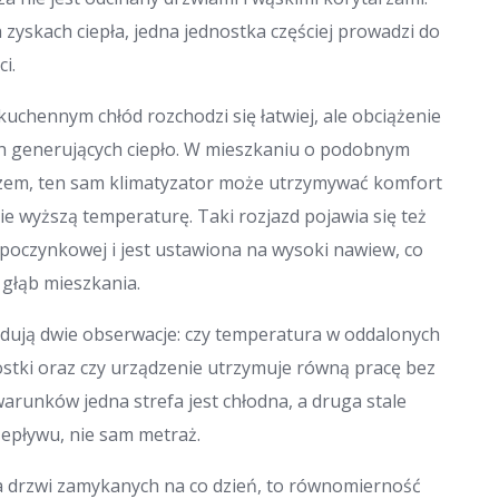
 zyskach ciepła, jedna jednostka częściej prowadzi do
i.
chennym chłód rozchodzi się łatwiej, ale obciążenie
ch generujących ciepło. W mieszkaniu o podobnym
arzem, ten sam klimatyzator może utrzymywać komfort
ie wyższą temperaturę. Taki rozjazd pojawia się też
wypoczynkowej i jest ustawiona na wysoki nawiew, co
 głąb mieszkania.
ują dwie obserwacje: czy temperatura w oddalonych
stki oraz czy urządzenie utrzymuje równą pracę bez
warunków jedna strefa jest chłodna, a druga stale
zepływu, nie sam metraż.
lka drzwi zamykanych na co dzień, to równomierność